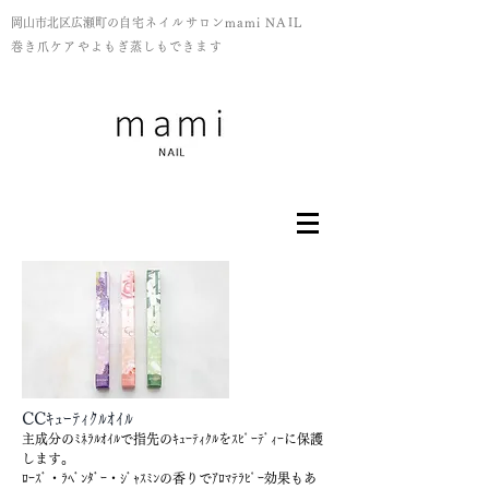
岡山市北区広瀬町の
​自宅ネイルサロンmami NAIL
巻き爪ケアやよもぎ蒸しもできます
CCｷｭｰﾃｨｸﾙｵｲﾙ
主成分のﾐﾈﾗﾙｵｲﾙで指先のｷｭｰﾃｨｸﾙをｽﾋﾟｰﾃﾞｨｰに保護
します。
ﾛｰｽﾞ・ﾗﾍﾞﾝﾀﾞｰ・ｼﾞｬｽﾐﾝの香りでｱﾛﾏﾃﾗﾋﾟｰ効果もあ