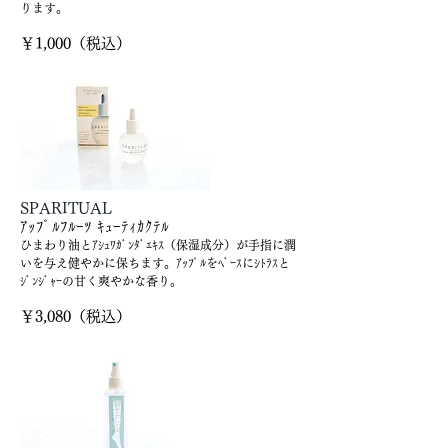
ります。
​￥1,000（税込）
SPARITUAL
ｱｯﾌﾟﾙﾌﾙｰﾂ ｷｭｰﾃｨｶｸﾃﾙ
ひまわり油とｱｼｭﾜｶﾞﾝﾀﾞｴｷｽ（保湿成分）が手指に潤
いを与え健やかに保ちます。ｱｯﾌﾟﾙをﾍﾞｰｽにｼﾄﾗｽと
ｼﾞﾝｼﾞｬｰの甘く爽やかな香り。
​￥3,080（税込）