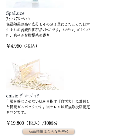
SpaLuce
ﾌｯﾄｹｱﾛｰｼｮﾝ
保湿効果の高い成分とその分子量にこだわった日本
生まれの弱酸性化粧品ｼﾘｰｽﾞです。ﾉﾝｼﾘｺﾝ、ﾊﾟﾗﾍﾞﾝﾌ
ﾘｰ、爽やかな柑橘系の香り。
​￥4,950（税込）
enisie ｸﾞﾛｰﾊﾟｯｸ
年齢を感じさせない肌を目指す「自活力」に着目し
た炭酸ガスパックです。当サロンは正規取扱店認定
サロンです。
​￥19,800（税込）/10回分
商品詳細はこちらをｸﾘｯｸ