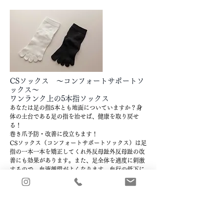
CSソックス ～コンフォートサポートソ
ックス～
ワンランク上の5本指ソックス
あなたは足の指5本とも地面についていますか？身
体の土台である足の指を治せば、健康を取り戻せ
る！
​巻き爪予防・改善に役立ちます！
CSソックス（コンフォートサポートソックス）は足
指の一本一本を矯正してくれ外反母趾外反母趾の改
善にも効果があります。また、足全体を適度に刺激
するので、血液循環がよくなります。血行の低下に
よる下半身の冷え、むくみの解消も期待できます。
リンパの流れが悪くなると、免疫力が低下し、風邪
やインフルエンザなどの感染症にかかりやすくなり
ます。むくみや肌荒れ、肩こり、便秘などの原因に
もなりかねません。足指の水かき部分を刺激すると